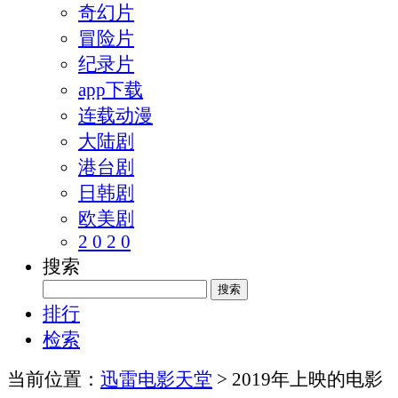
奇幻片
冒险片
纪录片
app下载
连载动漫
大陆剧
港台剧
日韩剧
欧美剧
2 0 2 0
搜索
排行
检索
当前位置：
迅雷电影天堂
> 2019年上映的电影