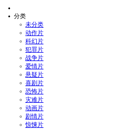
分类
未分类
动作片
科幻片
犯罪片
战争片
爱情片
悬疑片
喜剧片
恐怖片
灾难片
动画片
剧情片
惊悚片