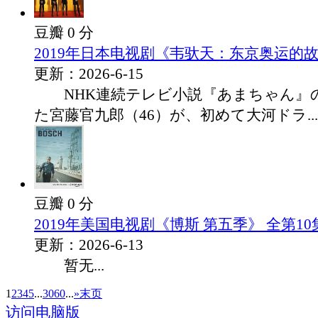
豆瓣 0 分
2019年日本电视剧《韦驮天：东京奥运的故
更新：2026-6-15
NHK連続テレビ小説『あまちゃん』
た宮藤官九郎（46）が、初めて大河ドラ...
豆瓣 0 分
2019年美国电视剧《博斯 第五季》 全第10
更新：2026-6-13
暂无...
1
2
3
4
5
...
30
60
...
»
末页
访问电脑版