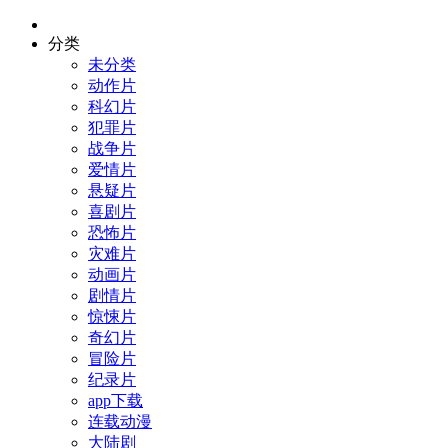
分类
未分类
动作片
科幻片
犯罪片
战争片
爱情片
悬疑片
喜剧片
恐怖片
灾难片
动画片
剧情片
惊悚片
奇幻片
冒险片
纪录片
app下载
连载动漫
大陆剧