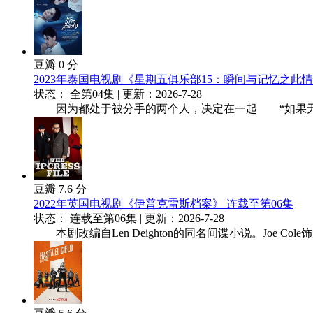
豆瓣 0 分
2023年泰国电视剧《星期五俱乐部15：瞬间与记忆之此情
状态： 全第04集 | 更新：2026-7-28
因为都处于被分手的两个人，决定在一起 “如果无法
豆瓣 7.6 分
2022年英国电视剧《伊普克雷斯档案》 连载至第06集
状态： 连载至第06集 | 更新：2026-7-28
本剧改编自Len Deighton的同名间谍小说。Joe Cole饰演男