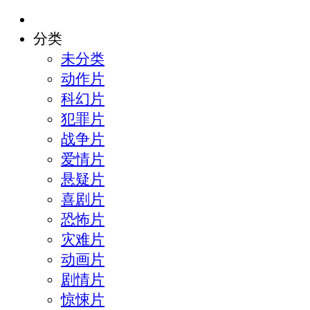
分类
未分类
动作片
科幻片
犯罪片
战争片
爱情片
悬疑片
喜剧片
恐怖片
灾难片
动画片
剧情片
惊悚片