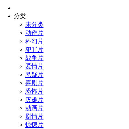
分类
未分类
动作片
科幻片
犯罪片
战争片
爱情片
悬疑片
喜剧片
恐怖片
灾难片
动画片
剧情片
惊悚片