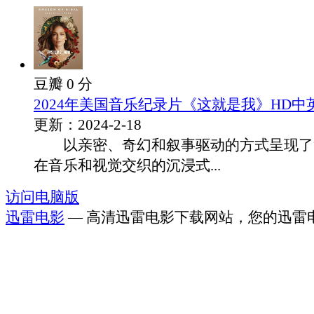
豆瓣 0 分
2024年美国音乐纪录片《这就是我》HD中
更新：2024-2-18
以亲密、奇幻和叙事驱动的方式呈现了詹
在音乐和视觉交织的沉浸式...
访问电脑版
迅雷电影
— 高清迅雷电影下载网站，您的迅雷