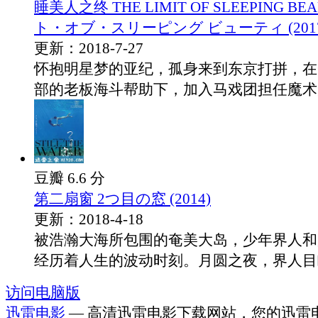
睡美人之终 THE LIMIT OF SLEEPING B
ト・オブ・スリーピング ビューティ (2017
更新：2018-7-27
怀抱明星梦的亚纪，孤身来到东京打拼，在
部的老板海斗帮助下，加入马戏团担任魔术师.
豆瓣 6.6 分
第二扇窗 2つ目の窓 (2014)
更新：2018-4-18
被浩瀚大海所包围的奄美大岛，少年界人和
经历着人生的波动时刻。月圆之夜，界人目睹.
访问电脑版
迅雷电影
— 高清迅雷电影下载网站，您的迅雷