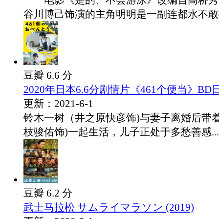
电影《是的、不会游泳》改编自高桥秀
谷川博己饰演的主角明明是一副连都水不敢碰.
豆瓣 6.6 分
2020年日本6.6分剧情片《461个便当》B
更新：2021-6-1
铃木一树（井之原快彦饰)与妻子离婚后带
枝骏佑饰)一起生活，儿子正处于多愁善感...
豆瓣 6.2 分
武士马拉松 サムライマラソン (2019)