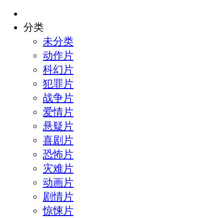
分类
未分类
动作片
科幻片
犯罪片
战争片
爱情片
悬疑片
喜剧片
恐怖片
灾难片
动画片
剧情片
惊悚片