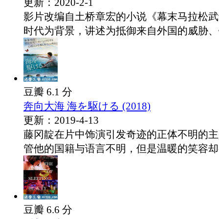
更新：2020-2-1
影片改编自土桥章宏的小说《幕末马拉松武
时代为背景，讲述为抵御来自外国的威胁、锻.
豆瓣 6.1 分
奔向大海 海を駆ける (2018)
更新：2019-4-13
藤冈靛在片中饰演引发奇迹的正体不明的主
管他的国籍与语言不明，但是温暖的笑容却有.
豆瓣 6.6 分