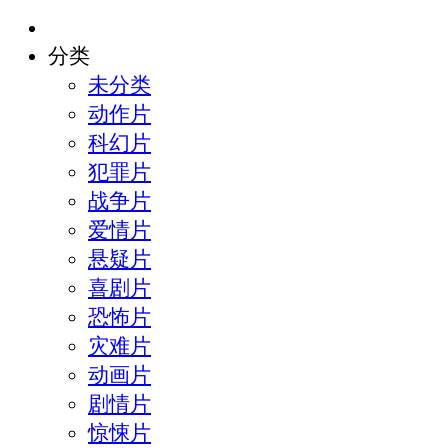
分类
未分类
动作片
科幻片
犯罪片
战争片
爱情片
悬疑片
喜剧片
恐怖片
灾难片
动画片
剧情片
惊悚片