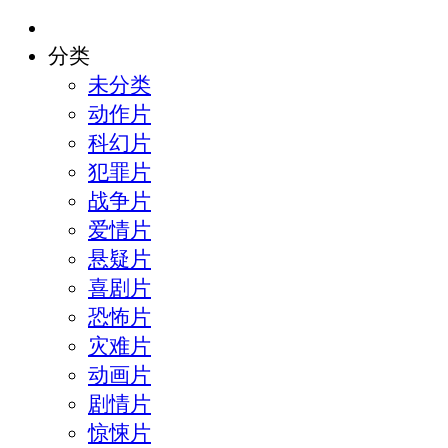
分类
未分类
动作片
科幻片
犯罪片
战争片
爱情片
悬疑片
喜剧片
恐怖片
灾难片
动画片
剧情片
惊悚片