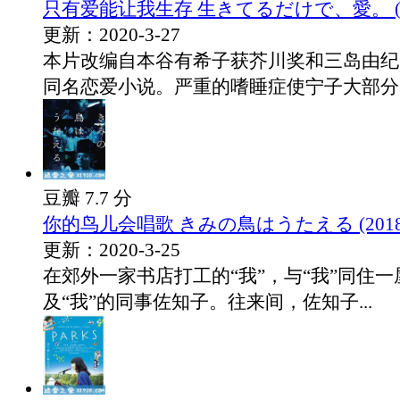
只有爱能让我生存 生きてるだけで、愛。 (20
更新：2020-3-27
本片改编自本谷有希子获芥川奖和三岛由纪
同名恋爱小说。严重的嗜睡症使宁子大部分时.
豆瓣 7.7 分
你的鸟儿会唱歌 きみの鳥はうたえる (2018
更新：2020-3-25
在郊外一家书店打工的“我”，与“我”同住
及“我”的同事佐知子。往来间，佐知子...