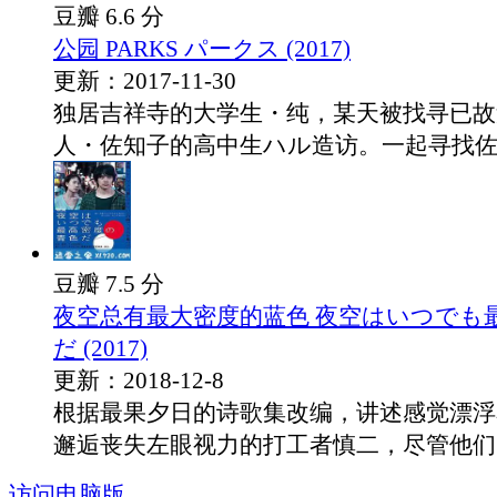
豆瓣 6.6 分
公园 PARKS パークス (2017)
更新：2017-11-30
独居吉祥寺的大学生・纯，某天被找寻已故
人・佐知子的高中生ハル造访。一起寻找佐知
豆瓣 7.5 分
夜空总有最大密度的蓝色 夜空はいつでも
だ (2017)
更新：2018-12-8
根据最果夕日的诗歌集改编，讲述感觉漂浮
邂逅丧失左眼视力的打工者慎二，尽管他们的.
访问电脑版