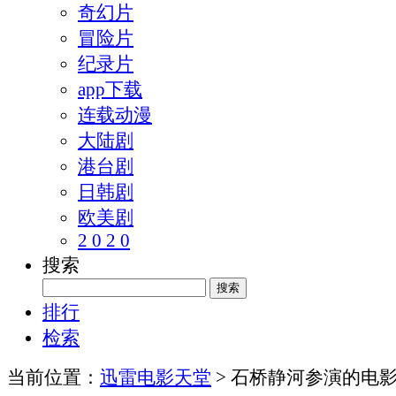
奇幻片
冒险片
纪录片
app下载
连载动漫
大陆剧
港台剧
日韩剧
欧美剧
2 0 2 0
搜索
排行
检索
当前位置：
迅雷电影天堂
> 石桥静河参演的电