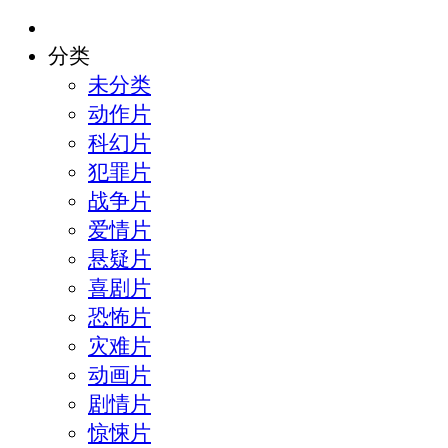
分类
未分类
动作片
科幻片
犯罪片
战争片
爱情片
悬疑片
喜剧片
恐怖片
灾难片
动画片
剧情片
惊悚片