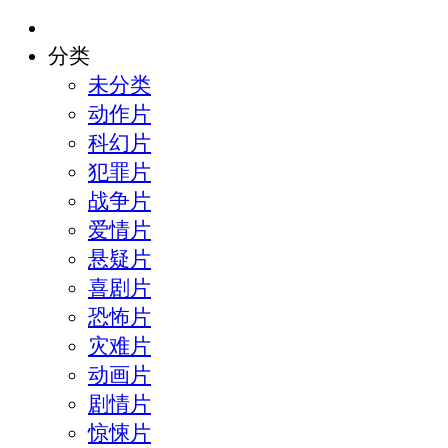
分类
未分类
动作片
科幻片
犯罪片
战争片
爱情片
悬疑片
喜剧片
恐怖片
灾难片
动画片
剧情片
惊悚片