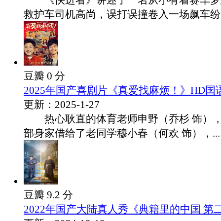
《快进者》讲述了一名从小有着赛车梦
救护车司机高尚，误打误撞卷入一场飙车纷争.
豆瓣 0 分
2025年国产喜剧片《真爱找麻烦！》HD国
更新：2025-1-27
热心耿直的体育老师申野（乔杉 饰），
部身家借给了老同学穆小春（何欢 饰），...
豆瓣 9.2 分
2022年国产大陆真人秀《典籍里的中国 第