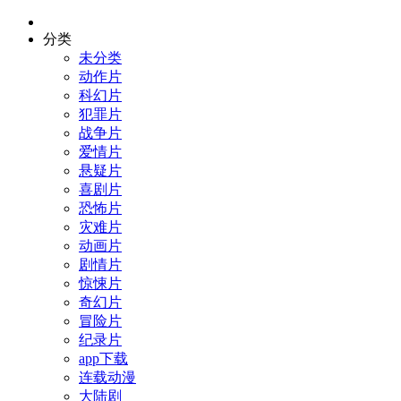
分类
未分类
动作片
科幻片
犯罪片
战争片
爱情片
悬疑片
喜剧片
恐怖片
灾难片
动画片
剧情片
惊悚片
奇幻片
冒险片
纪录片
app下载
连载动漫
大陆剧