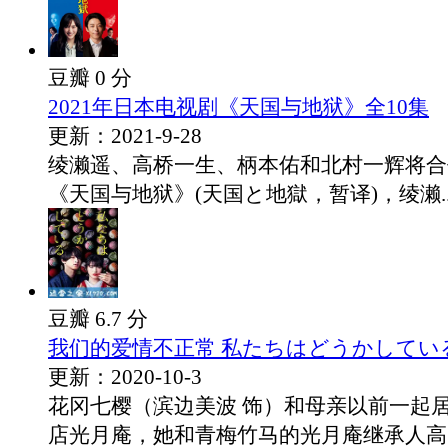
豆瓣 0 分
2021年日本电视剧《天国与地狱》全10集
更新：2021-9-28
绫濑遥、高桥一生、柄本佑和北村一辉将合
《天国与地狱》(天国と地獄，暂译)，绫濑..
豆瓣 6.7 分
我们的爱情不正常 私たちはどうかしている (
更新：2020-10-3
花冈七樱（滨边美波 饰）和母亲以前一起
店光月庵，她和青梅竹马的光月庵继承人高..