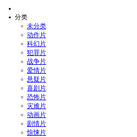
分类
未分类
动作片
科幻片
犯罪片
战争片
爱情片
悬疑片
喜剧片
恐怖片
灾难片
动画片
剧情片
惊悚片