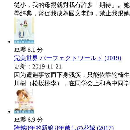
從小，我的母親就對我有許多「期待」。她
學經典，督促我成為國文老師，禁止我跟她不.
豆瓣 8.1 分
完美世界 パーフェクトワールド (2019)
更新：2019-11-21
因为遭遇事故而下身残疾，只能依靠轮椅生
川樹（松坂桃李），在同学会上和高中同学川.
豆瓣 6.9 分
跨越8年的新娘 8年越しの花嫁 (2017)