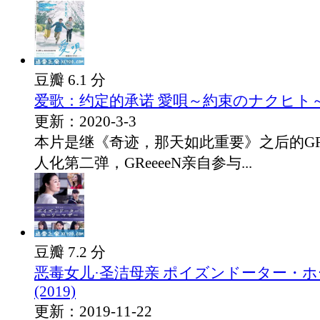
豆瓣 6.1 分
爱歌：约定的承诺 愛唄～約束のナクヒト～ (
更新：2020-3-3
本片是继《奇迹，那天如此重要》之后的GRe
人化第二弹，GReeeeN亲自参与...
豆瓣 7.2 分
恶毒女儿·圣洁母亲 ポイズンドーター・
(2019)
更新：2019-11-22