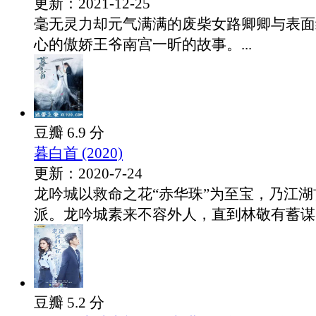
更新：2021-12-25
毫无灵力却元气满满的废柴女路卿卿与表面
心的傲娇王爷南宫一昕的故事。...
豆瓣 6.9 分
暮白首 (2020)
更新：2020-7-24
龙吟城以救命之花“赤华珠”为至宝，乃江
派。龙吟城素来不容外人，直到林敬有蓄谋..
豆瓣 5.2 分