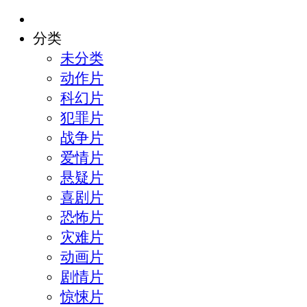
分类
未分类
动作片
科幻片
犯罪片
战争片
爱情片
悬疑片
喜剧片
恐怖片
灾难片
动画片
剧情片
惊悚片