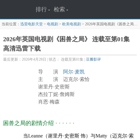
排行
检索
当前位置：
迅雷电影天堂
>
电视剧
>
欧美电视剧
>
2026年英国电视剧《困兽之局》 连载至第01集
2026年英国电视剧《困兽之局》 连载至第01集
高清迅雷下载
最后更新：2026年4月28日 | 状态： 连载至第01集 |
豆瓣影评
导 演
阿尔·麦凯
主 演 迈克尔·索恰
谢里丹·史密斯
杰拉丁妮·詹姆斯
肖恩·梅森
路易斯·埃默里克
巴里·斯隆
0
豆瓣
分
困兽之局的剧情介绍 · · · · · ·
奥索利亚·茱莉娅·帕普
莫娜·古德温
当Leanne（谢里丹·史密斯 饰）与Matty（迈克尔·索
EileenO’Brien