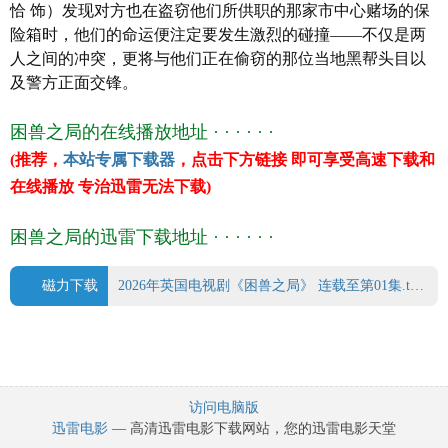
恰 饰）发现对方也在盗窃他们所供职的那家市中心赌场的保
MaxAinsworth
险箱时，他们的命运便注定要发生激烈的碰撞——不仅是两
SophieMensah
人之间的冲突，更将与他们正在偷窃的那位当地黑帮头目以
AntonBibby
及警方正面交锋。
GemmaBarraclough
SueJenkins
困兽之局的在线播放地址 · · · · · ·
RoseMcDermott
(推荐，
本站专属下载器
，点击下方链接 即可享受高速下载和
译 名 困兽之局
在线播放 专治迅雷无法下载)
片 名 困兽之局
年 代
2026
困兽之局的迅雷下载地址 · · · · · ·
产 地
英国
类 别 剧情/犯罪
语 言 英语
磁力下载
2026年英国电视剧《困兽之局》 连载至第01集.torrent
上映日期 2026-04-26(英国)
豆瓣评分 0.0
访问电脑版
迅雷电影
— 高清迅雷电影下载网站，您的迅雷电影天堂