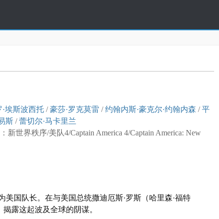
罗·埃斯波西托
/
豪莎·罗克莫雷
/
约翰内斯·豪克尔·约翰内森
/
平
易斯
/
蕾切尔·马卡里兰
4/Captain America 4/Captain America: New
式成为美国队长。在与美国总统撒迪厄斯·罗斯（哈里森·福特
相，揭露这起波及全球的阴谋。