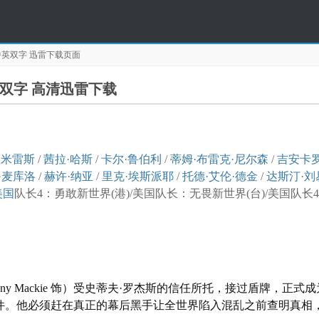
中英双字
迅雷下载页面
英双字 高清迅雷下载
拉米雷斯
/
茜拉·哈斯
/
卡尔·鲁伯利
/
蒂姆·布雷克·尼尔森
/
吉安卡
·麦库洛
/
赫许·纳亚
/
里克·埃斯派耶
/
托德·艾伦·德金
/
达斯汀·刘
美国
队长4：勇敢新世界(港)/美国队长：无畏新世界(台)/美国队长4：新世界秩序/美队
ny Mackie 饰）受史蒂夫·罗杰斯的信任所托，接过盾牌，正
一场国际事件。他必须赶在真正的幕后黑手让全世界陷入混乱之前查明真