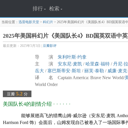
排行
检索
当前位置：
迅雷电影天堂
>
科幻片
>
2025年美国科幻片《美国队长4》BD国英双语
2025年美国科幻片《美国队长4》BD国英双语中
最后更新：2025年5月5日 |
豆瓣影评
导 演
朱利叶斯·约拿
主 演
安东尼·麦凯
/
哈里森·福特
/
丹尼·
岳大
/
塞巴斯蒂安·斯坦
/
丽芙·泰勒
/
威廉·麦克
译 名 Captain America: Brave New World/
World Order
片 名 美国队长4
5.2
豆瓣
分
年 代
2025
美国队长4的剧情介绍 · · · · · ·
产 地 美国
类 别 科幻/冒险/动作
能够展翅高飞的猎鹰山姆·威尔逊（安东尼·麦凯 Antho
语 言 英语/西班牙语/日语
Harrison Ford 饰）会面后，山姆发现自己被卷入了
字 幕 中英双字幕