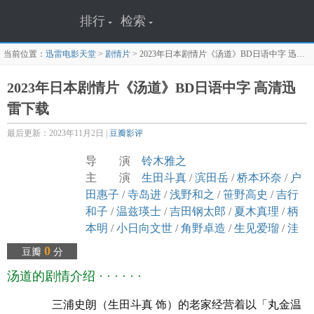
排行
检索
当前位置：
迅雷电影天堂
>
剧情片
>
2023年日本剧情片《汤道》BD日语中字
迅雷下载页面
2023年日本剧情片《汤道》BD日语中字 高清迅
雷下载
最后更新：2023年11月2日 |
豆瓣影评
导 演
铃木雅之
主 演
生田斗真
/
滨田岳
/
桥本环奈
/
户
田惠子
/
寺岛进
/
浅野和之
/
笹野高史
/
吉行
和子
/
温兹瑛士
/
吉田钢太郎
/
夏木真理
/
柄
本明
/
小日向文世
/
角野卓造
/
生见爱瑠
/
洼
田正孝
0
豆瓣
分
译 名 Yudo/Yudo: The Way of the Bath/湯
汤道的剧情介绍 · · · · · ·
道
片 名 汤道
三浦史朗（生田斗真 饰）的老家经营着以「丸金温
年 代
2023