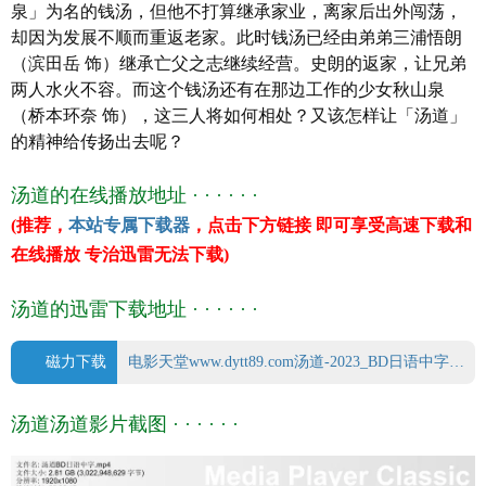
泉」为名的钱汤，但他不打算继承家业，离家后出外闯荡，
产 地
日本
却因为发展不顺而重返老家。此时钱汤已经由弟弟三浦悟朗
类 别 剧情
（滨田岳 饰）继承亡父之志继续经营。史朗的返家，让兄弟
语 言 日语
两人水火不容。而这个钱汤还有在那边工作的少女秋山泉
字 幕 中文字幕
（桥本环奈 饰），这三人将如何相处？又该怎样让「汤道」
上映日期 2023-02-23(日本)
的精神给传扬出去呢？
豆瓣评分 7.2/10 from 314 users
IMDb评分 6.8/10 from 95 users
汤道的在线播放地址 · · · · · ·
文件格式 x264 + ACC
(推荐，
本站专属下载器
，点击下方链接 即可享受高速下载和
视频尺寸 1920 x 1080
在线播放 专治迅雷无法下载)
文件大小 3022 MB
片 长 103 Mins
汤道的迅雷下载地址 · · · · · ·
磁力下载
电影天堂www.dytt89.com汤道-2023_BD日语中字.mp4.torrent
汤道汤道影片截图 · · · · · ·