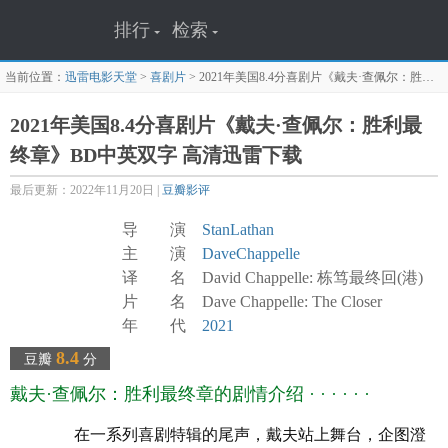
排行
检索
当前位置：
迅雷电影天堂
>
喜剧片
>
2021年美国8.4分喜剧片《戴夫·查佩尔：胜利最终章》BD中英双字
2021年美国8.4分喜剧片《戴夫·查佩尔：胜利最
终章》BD中英双字 高清迅雷下载
最后更新：2022年11月20日 |
豆瓣影评
导 演
StanLathan
主 演
DaveChappelle
译 名 David Chappelle: 栋笃最终回(港)
片 名 Dave Chappelle: The Closer
年 代
2021
产 地
美国
8.4
豆瓣
分
类 别 喜剧/脱口秀
戴夫·查佩尔：胜利最终章的剧情介绍 · · · · · ·
语 言 英语
字 幕 中英双字幕
在一系列喜剧特辑的尾声，戴夫站上舞台，企图澄
上映日期 2021-10-05(美国)