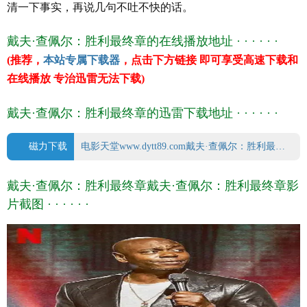
清一下事实，再说几句不吐不快的话。
豆瓣评分 8.4/10 from 1837 users
IMDb评分 8.0/10 from 27000 users
戴夫·查佩尔：胜利最终章的在线播放地址 · · · · · ·
文件格式 x264 + ACC
(推荐，
本站专属下载器
，点击下方链接 即可享受高速下载和
视频尺寸 1920 x 1080
在线播放 专治迅雷无法下载)
文件大小 1216 MB
片 长 73 Mins
戴夫·查佩尔：胜利最终章的迅雷下载地址 · · · · · ·
磁力下载
电影天堂www.dytt89.com戴夫·查佩尔：胜利最终章-2021_BD中英双字.mp4.torrent
戴夫·查佩尔：胜利最终章戴夫·查佩尔：胜利最终章影
片截图 · · · · · ·