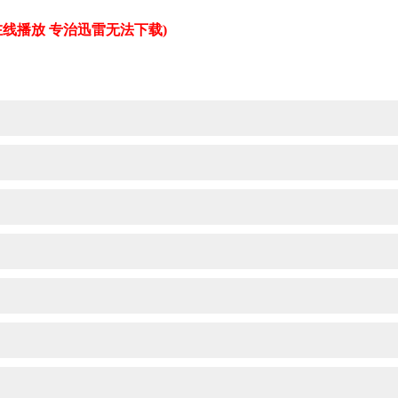
线播放 专治迅雷无法下载)