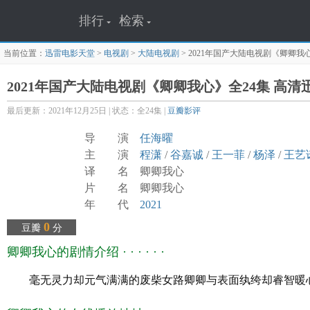
排行
检索
当前位置：
迅雷电影天堂
>
电视剧
>
大陆电视剧
>
2021年国产大陆电视剧《卿卿我
2021年国产大陆电视剧《卿卿我心》全24集 高清
最后更新：2021年12月25日 | 状态：全24集 |
豆瓣影评
导 演
任海曜
主 演
程潇
/
谷嘉诚
/
王一菲
/
杨泽
/
王艺
译 名 卿卿我心
片 名 卿卿我心
年 代
2021
产 地
中国大陆
0
豆瓣
分
类 别 爱情/古装
卿卿我心的剧情介绍 · · · · · ·
语 言 汉语普通话
字 幕 中文字幕
毫无灵力却元气满满的废柴女路卿卿与表面纨绔却睿智暖
上映日期 2021-12-09(中国大陆)
集 数 24集