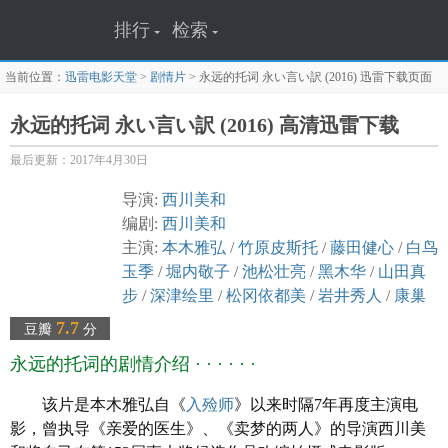
排行
检索
当前位置：
迅雷电影天堂
>
剧情片
>
永远的托词 永い言い訳 (2016)
迅雷下载页面
永远的托词 永い言い訳 (2016) 高清迅雷下载
最后更新：2017年4月30日
导演:
西川美和
编剧:
西川美和
主演:
本木雅弘
/
竹原皮斯托
/
藤田健心
/
白鸟
玉季
/
堀内敬子
/
池松壮亮
/
黑木华
/
山田真
步
/
深津绘里
/
松冈依都美
/
岩井秀人
/
康巢
恩
/
户次重幸
/
渊上泰史
/
布吉吉
/
小林胜也
7.7
豆瓣
分
类型: 剧情
永远的托词的剧情介绍 · · · · · ·
官方网站: nagai-iiwake.com
制片国家/地区:
日本
该片是本木雅弘自《
入殓师
》以来时隔7年再度主演电
语言: 日语
影，曾执导《亲爱的医生》、《卖梦的两人》的导演西川美
上映日期:
2016
-09-09(多伦多电影节) / 2016-