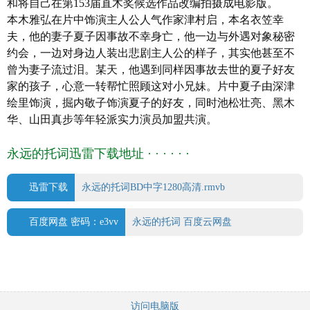
和将自己在第153届直木奖候选作品改编拍摄成电影版。
10-14(日本)
本木雅弘在片中饰演主人公人气作家津村启，本名衣笠幸
片长: 124分钟
夫，他的妻子夏子因事故不幸身亡，他一边与外遇对象秘密
又名: 不道德的丈夫(港) / 漫长的借口(港/台) /
约会，一边对身边人装出悲剧主人公的样子，其实他甚至不
The Long Excuse
曾为妻子流过泪。某天，他遇到同样因事故去世的夏子好友
IMDb链接: tt4837062
家的孩子，心意一转帮忙照顾这对小兄妹。片中夏子由深津
绘里饰演，掘内敬子饰演夏子的好友，同时池松壮亮、黑木
华、山田真步等年轻派实力演员加盟共演。
永远的托词迅雷下载地址 · · · · · ·
迅雷下载
永远的托词BD中字1280高清.rmvb
百度网盘 密码：e3vv
永远的托词 百度云网盘
访问电脑版